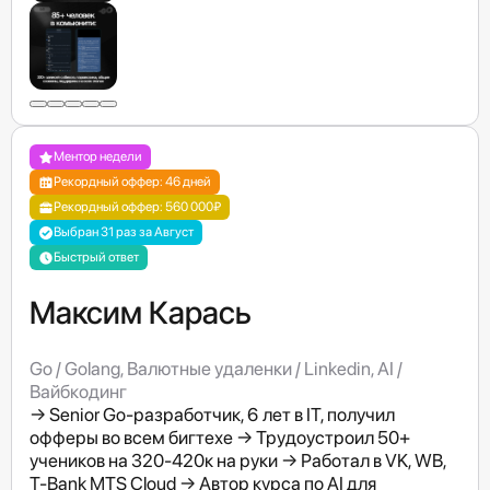
Ментор недели
Рекордный оффер: 46 дней
Рекордный оффер: 560 000₽
Выбран 31 раз за Август
Быстрый ответ
Максим Карась
Go / Golang, Валютные удаленки / Linkedin, AI /
Вайбкодинг
→ Senior Go-разработчик, 6 лет в IT, получил
офферы во всем бигтехе → Трудоустроил 50+
учеников на 320-420к на руки → Работал в VK, WB,
T-Bank MTS Cloud → Автор курса по AI для