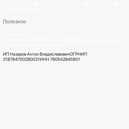
Бот-интервьюер
Реферальные вакансии
AI-ассистент
Конструктор резюме
Полезное
Статистика в IT
Условия пользования
Политика конфиденциальности
Согласие
на рассылку
Публичная оферта
ИП Назаров Антон Владиславович
ОГРНИП
318784700280031
ИНН 780542845801