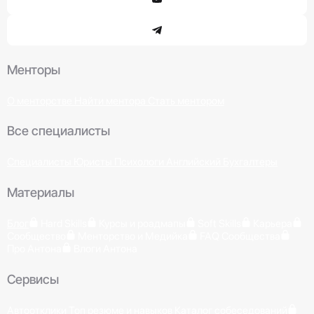
Менторы
О менторстве
Найти ментора
Стать ментором
Все специалисты
Специалисты
Юристы
Психологи
Английский
Бухгалтеры
Материалы
Блог
Hard Skills
Курсы и роадмапы
Soft Skills
Карьера
Сообщество
Менторство и Медийка
FAQ Сообщества
Про Антона
Влоги Антона
Сервисы
Автоотклики
Топ резюме и навыков
Каталог собеседований