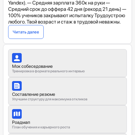
Yandex). — Средняя зарплата 360к на руки —
Средний срок до оффера 42 дня (рекорд 21 день) —
100% учеников закрывают испыталку Трудоустрою
любого. Твой возраст и стаж в трудовой неважны.
Читать далее
Мок собеседование
Тренировка в формате реального интервью
Составление резюме
Улучшим структуру для максимума откликов
Роадмап
План обучения и карьерного роста