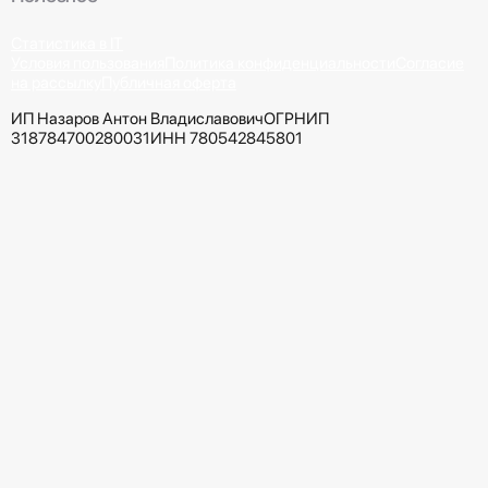
Статистика в IT
Условия пользования
Политика конфиденциальности
Согласие
на рассылку
Публичная оферта
ИП Назаров Антон Владиславович
ОГРНИП
318784700280031
ИНН 780542845801