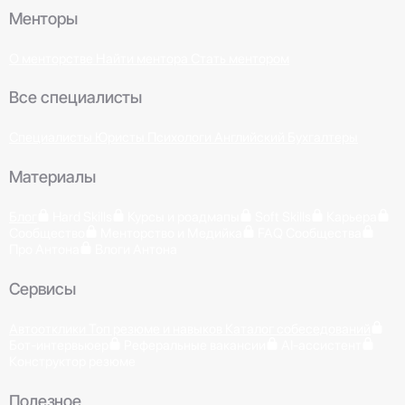
Менторы
О менторстве
Найти ментора
Стать ментором
Все специалисты
Специалисты
Юристы
Психологи
Английский
Бухгалтеры
Материалы
Блог
Hard Skills
Курсы и роадмапы
Soft Skills
Карьера
Сообщество
Менторство и Медийка
FAQ Сообщества
Про Антона
Влоги Антона
Сервисы
Автоотклики
Топ резюме и навыков
Каталог собеседований
Бот-интервьюер
Реферальные вакансии
AI-ассистент
Конструктор резюме
Полезное