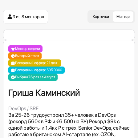
3 из 8 менторов
Карточки
Ментор
Ментор недели
Быстрый ответ
Рекордный оффер: 21 день
Рекордный оффер: 595 000₽
Выбран 76 раз за Август
Гриша Каминский
DevOps / SRE
За 25-26 трудоустроил 35+ человек в DevOps
(рекорд 560к в РФ и €6.500 на ВУ) Рекорд $9k с
одной работы и 1.4кк ₽ с трёх. Senior DevOps, сейчас
работаю в британском AI-стартапе (ex. OZON,