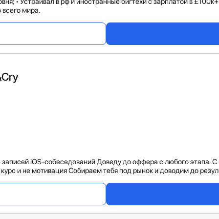
ровня; • Устраивал в рф и иностранные бигтехи с зарплатой в £100k+
 всего мира.
&Cry
 записей iOS-собеседований Доведу до оффера с любого этапа: С 
е курс и не мотивация Собираем тебя под рынок и доводим до резу