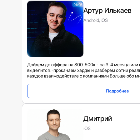
Артур Илькаев
Android, iOS
Дойдем до оффера на 300-500к ~ за 3-4 месяца или ве
выделится; · прокачаем харды и разберем сотни реал
каждое взаимодействие с компаниями Больше обо мне –
Подробнее
Дмитрий
iOS