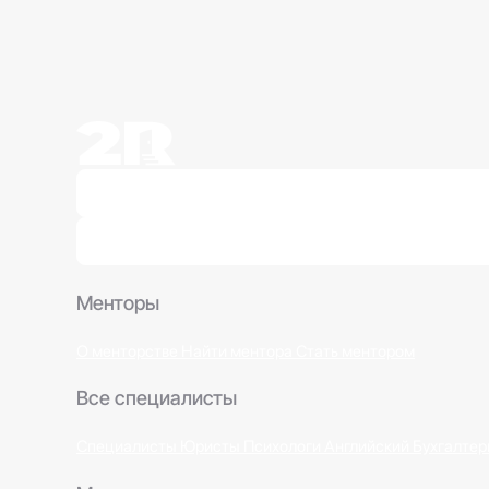
Менторы
О менторстве
Найти ментора
Стать ментором
Все специалисты
Специалисты
Юристы
Психологи
Английский
Бухгалтер