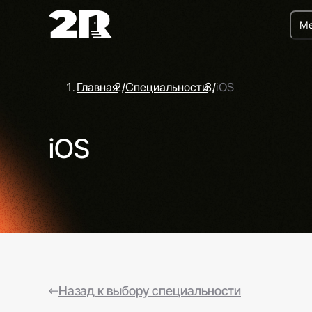
Ме
Главная
/
Специальности
/
iOS
iOS
Назад к выбору специальности