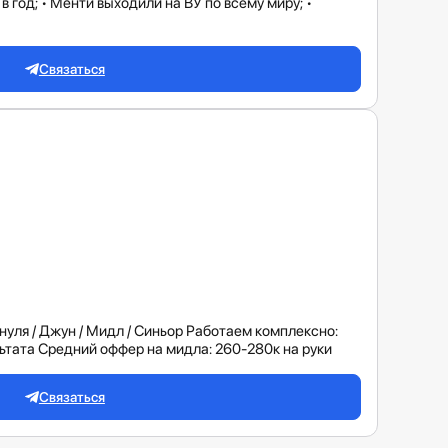
 в год; • Менти выходили на ВУ по всему миру; •
Связаться
нуля / Джун / Мидл / Синьор Работаем комплексно:
льтата Средний оффер на мидла: 260-280к на руки
Связаться