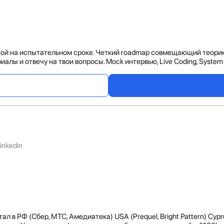
й на испытательном сроке. Четкий roadmap совмещающий теорию и
алы и отвечу на твои вопросы. Mock интервью, Live Coding, System 
inkedin
ал в РФ (Сбер, МТС, Амедиатека) USA (Prequel, Bright Pattern) Cypru