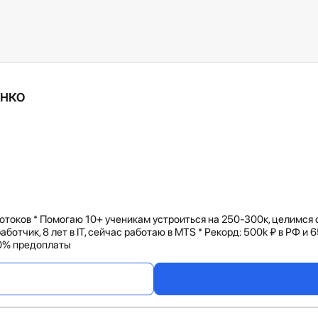
нко
потоков * Помогаю 10+ ученикам устроиться на 250-300к, целимся
работчик, 8 лет в IT, сейчас работаю в MTS * Рекорд: 500k ₽ в РФ и
00% предоплаты