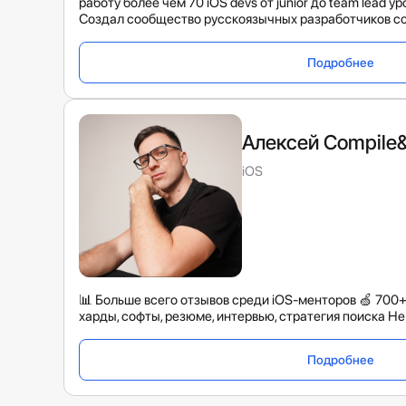
работу более чем 70 iOS devs от junior до team lead у
Создал сообщество русскоязычных разработчиков со
Подробнее
Алексей Compile
iOS
📊 Больше всего отзывов среди iOS-менторов 🍏 700+
харды, софты, резюме, интервью, стратегия поиска Н
Подробнее