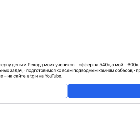
рну деньги. Рекорд моих учеников – оффер на 540к, а мой – 600к.
ьных задач; · подготовимся ко всем подводным камням собесов; ·
 на сайте, в tg и на YouTube.