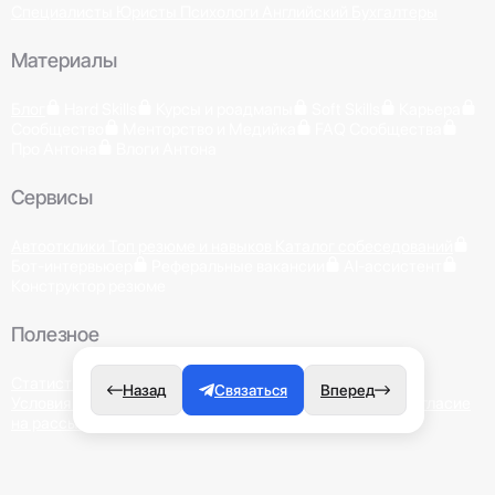
Специалисты
Юристы
Психологи
Английский
Бухгалтеры
Материалы
Блог
Hard Skills
Курсы и роадмапы
Soft Skills
Карьера
Сообщество
Менторство и Медийка
FAQ Сообщества
Про Антона
Влоги Антона
Сервисы
Автоотклики
Топ резюме и навыков
Каталог собеседований
Бот-интервьюер
Реферальные вакансии
AI-ассистент
Конструктор резюме
Полезное
Статистика в IT
Назад
Связаться
Вперед
Условия пользования
Политика конфиденциальности
Согласие
на рассылку
Публичная оферта
ИП Назаров Антон Владиславович
ОГРНИП
318784700280031
ИНН 780542845801