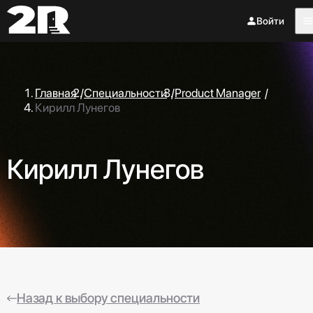
Войти
Главная
/
Специальности
/
Product Manager
/
Кирилл Лунегов
Кирилл Лунегов
Назад к выбору специальности