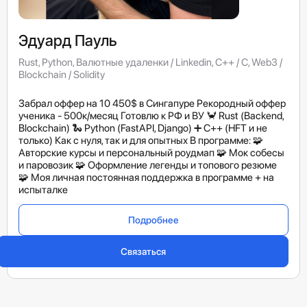
Эдуард Пауль
Rust, Python, Валютные удаленки / Linkedin, C++ / C, Web3 /
Blockchain / Solidity
Забрал оффер на 10 450$ в Сингапуре Рекородный оффер
ученика - 500к/месяц Готовлю к РФ и ВУ 🦀 Rust (Backend,
Blockchain) 🐍 Python (FastAPI, Django) ➕ C++ (HFT и не
только) Как с нуля, так и для опытных В программе: 🧩
Авторские курсы и персональный роудмап 🧩 Мок собесы
и паровозик 🧩 Оформление легенды и топового резюме
🧩 Моя личная постоянная поддержка в программе + на
испыталке
Подробнее
Связаться