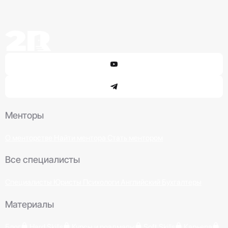
Менторы
О менторстве
Найти ментора
Стать ментором
Все специалисты
Специалисты
Юристы
Психологи
Английский
Бухгалтеры
Материалы
Блог
Hard Skills
Курсы и роадмапы
Soft Skills
Карьера