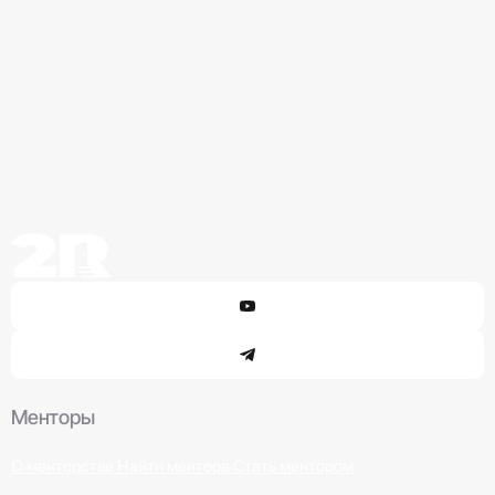
Менторы
О менторстве
Найти ментора
Стать ментором