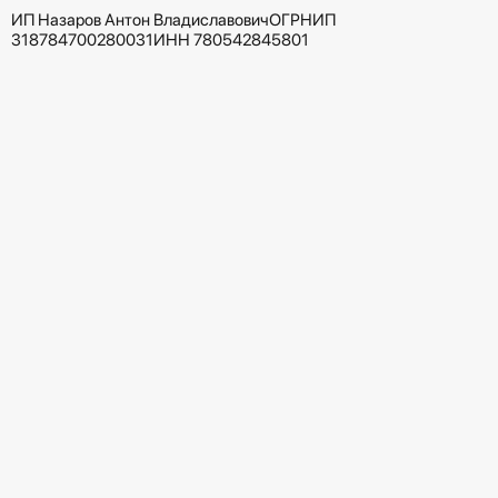
ИП Назаров Антон Владиславович
ОГРНИП
318784700280031
ИНН 780542845801