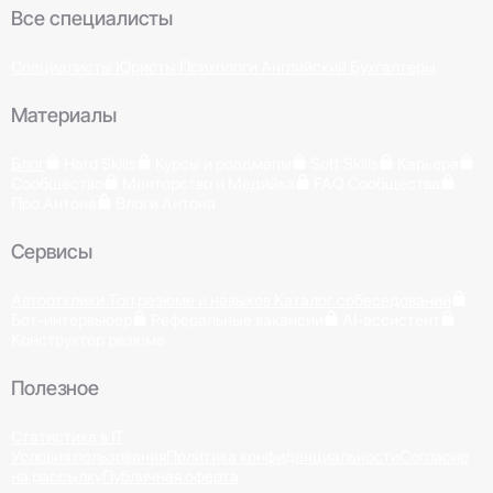
Все специалисты
Специалисты
Юристы
Психологи
Английский
Бухгалтеры
Материалы
Блог
Hard Skills
Курсы и роадмапы
Soft Skills
Карьера
Сообщество
Менторство и Медийка
FAQ Сообщества
Про Антона
Влоги Антона
Сервисы
Автоотклики
Топ резюме и навыков
Каталог собеседований
Бот-интервьюер
Реферальные вакансии
AI-ассистент
Конструктор резюме
Полезное
Статистика в IT
Условия пользования
Политика конфиденциальности
Согласие
на рассылку
Публичная оферта