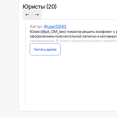
Юристы (20)
Автор:
@user5940
Юлия (@juli_OM_law) помогла решить конфликт с 
оформлением пояснительной записки и мотивирова
своевременно. В итоге у меня получилось уволить
Читать далее