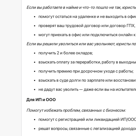
Если вы работаете в найме и что-то пошло не так, юристы
помогут остаться на удаленке и не выходить в офи
проверят ваш трудовой договор или договор ГПХ,
могут приехать в офис или подключиться онлайн 
Если вы решили уволиться или вас увольняют, юристы по
получить 2 и более окладов;
взыскать оплату за переработки, работу в выходны
получить премию при досрочном уходе с работы;
взыскать в суде долги по зарплате или восстанови
не дадут вас уволить — даже если вы на испытател
Для ИП и ООО
Помогут избежать проблем, связанных с бизнесом:
помогут с регистрацией или ликвидацией ИП/ООО
решат вопросы, связанные с легализацией доходо