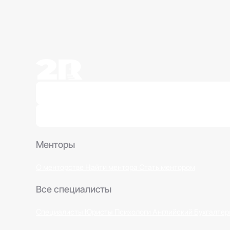
Менторы
О менторстве
Найти ментора
Стать ментором
Все специалисты
Специалисты
Юристы
Психологи
Английский
Бухгалтер