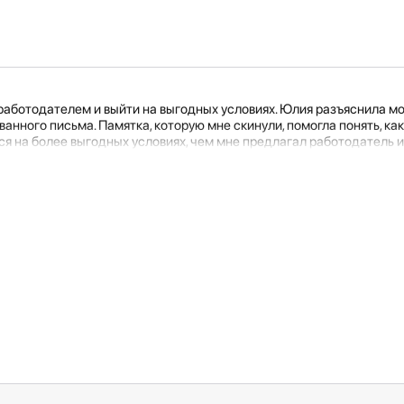
работодателем и выйти на выгодных условиях. Юлия разъяснила мои
нного письма. Памятка, которую мне скинули, помогла понять, как
ся на более выгодных условиях, чем мне предлагал работодатель и