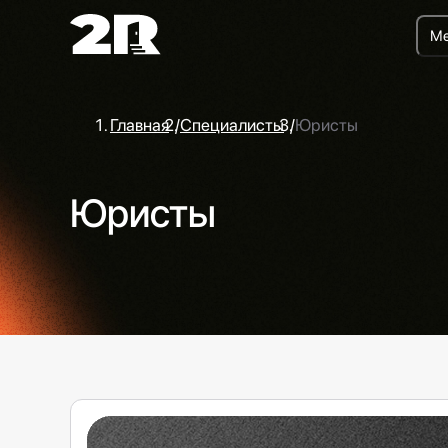
Ме
Главная
/
Специалисты
/
Юристы
Юристы