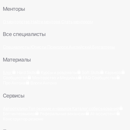
Менторы
О менторстве
Найти ментора
Стать ментором
Все специалисты
Специалисты
Юристы
Психологи
Английский
Бухгалтеры
Материалы
Блог
Hard Skills
Курсы и роадмапы
Soft Skills
Карьера
Сообщество
Менторство и Медийка
FAQ Сообщества
Про Антона
Влоги Антона
Сервисы
Автоотклики
Топ резюме и навыков
Каталог собеседований
Бот-интервьюер
Реферальные вакансии
AI-ассистент
Конструктор резюме