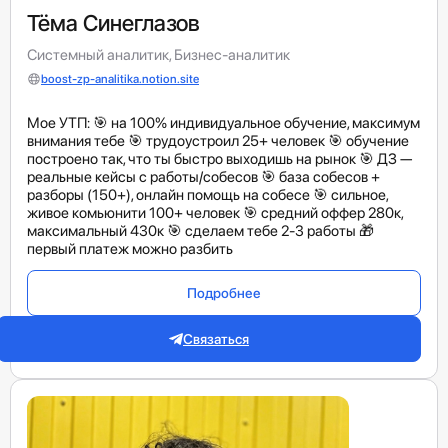
Тёма Синеглазов
Системный аналитик, Бизнес-аналитик
boost-zp-analitika.notion.site
Мое УТП: 🎯 на 100% индивидуальное обучение, максимум
внимания тебе 🎯 трудоустроил 25+ человек 🎯 обучение
построено так, что ты быстро выходишь на рынок 🎯 ДЗ —
реальные кейсы с работы/собесов 🎯 база собесов +
разборы (150+), онлайн помощь на собесе 🎯 сильное,
живое комьюнити 100+ человек 🎯 средний оффер 280к,
максимальный 430к 🎯 сделаем тебе 2-3 работы 🎁
первый платеж можно разбить
Подробнее
Связаться