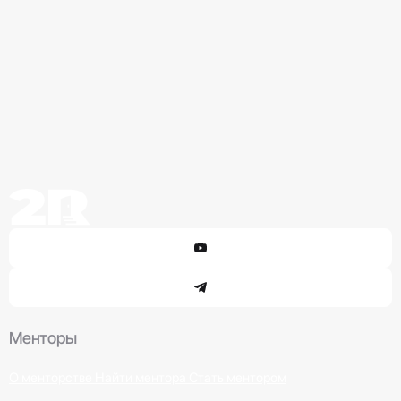
Менторы
О менторстве
Найти ментора
Стать ментором