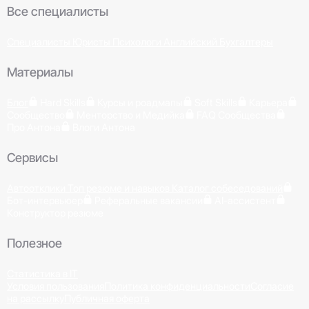
Все специалисты
Специалисты
Юристы
Психологи
Английский
Бухгалтеры
Материалы
Блог
Hard Skills
Курсы и роадмапы
Soft Skills
Карьера
Сообщество
Менторство и Медийка
FAQ Сообщества
Про Антона
Влоги Антона
Сервисы
Автоотклики
Топ резюме и навыков
Каталог собеседований
Бот-интервьюер
Реферальные вакансии
AI-ассистент
Конструктор резюме
Полезное
Статистика в IT
Условия пользования
Политика конфиденциальности
Согласие
на рассылку
Публичная оферта