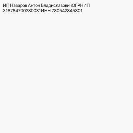
ИП Назаров Антон Владиславович
ОГРНИП
318784700280031
ИНН 780542845801