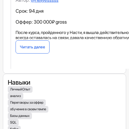
Срок: 94 дня
Оффер: 300 000₽ gross
После курса, пройденного у Насти, я вышла действительн
всегда оставалась на связи, давала качественную обратну
Читать далее
Навыки
ЛичныйОпыт
анализ
Переговоры за оффер
обучение в своем темпе
Базы данных
SQL
Kafka