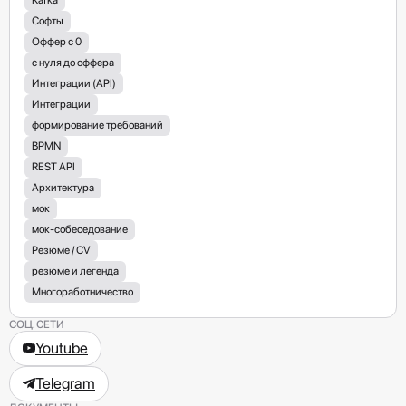
Софты
Оффер с 0
с нуля до оффера
Интеграции (API)
Интеграции
формирование требований
BPMN
REST API
Архитектура
мок
мок-собеседование
Резюме / СV
резюме и легенда
Многоработничество
СОЦ. СЕТИ
Youtube
Telegram